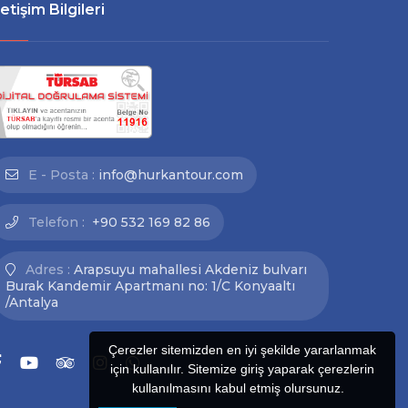
letişim Bilgileri
E - Posta :
info@hurkantour.com
Telefon :
+90 532 169 82 86
Adres :
Arapsuyu mahallesi Akdeniz bulvarı
Burak Kandemir Apartmanı no: 1/C Konyaaltı
/Antalya
Çerezler sitemizden en iyi şekilde yararlanmak
için kullanılır. Sitemize giriş yaparak çerezlerin
kullanılmasını kabul etmiş olursunuz.