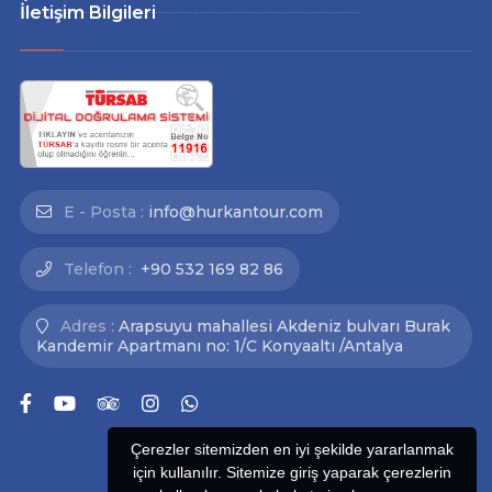
İletişim Bilgileri
E - Posta :
info@hurkantour.com
Telefon :
+90 532 169 82 86
Adres :
Arapsuyu mahallesi Akdeniz bulvarı Burak
Kandemir Apartmanı no: 1/C Konyaaltı /Antalya
Çerezler sitemizden en iyi şekilde yararlanmak
için kullanılır. Sitemize giriş yaparak çerezlerin