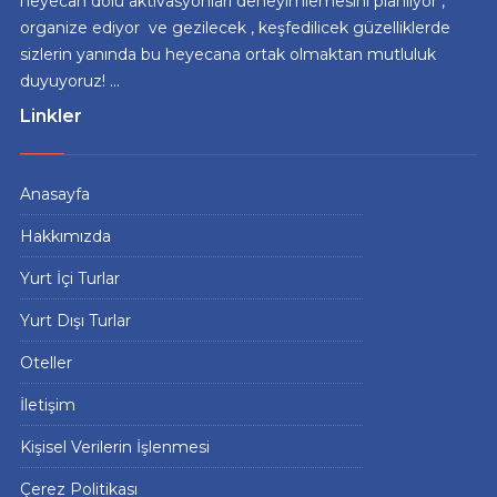
heyecan dolu aktivasyonları deneyimlemesini planlıyor ,
organize ediyor ve gezilecek , keşfedilicek güzelliklerde
sizlerin yanında bu heyecana ortak olmaktan mutluluk
duyuyoruz! ...
Linkler
Anasayfa
Hakkımızda
Yurt İçi Turlar
Yurt Dışı Turlar
Oteller
İletişim
Kişisel Verilerin İşlenmesi
Çerez Politikası