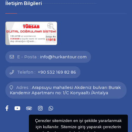
İletişim Bilgileri
E - Posta :
info@hurkantour.com
Telefon :
+90 532 169 82 86
Adres :
Arapsuyu mahallesi Akdeniz bulvarı Burak
Kandemir Apartmanı no: 1/C Konyaaltı /Antalya
Çerezler sitemizden en iyi şekilde yararlanmak
için kullanılır. Sitemize giriş yaparak çerezlerin