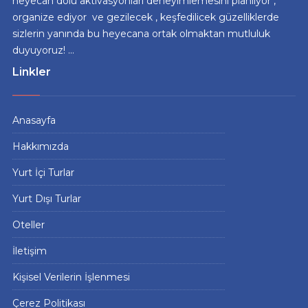
heyecan dolu aktivasyonları deneyimlemesini planlıyor ,
organize ediyor ve gezilecek , keşfedilicek güzelliklerde
sizlerin yanında bu heyecana ortak olmaktan mutluluk
duyuyoruz! ...
Linkler
Anasayfa
Hakkımızda
Yurt İçi Turlar
Yurt Dışı Turlar
Oteller
İletişim
Kişisel Verilerin İşlenmesi
Çerez Politikası